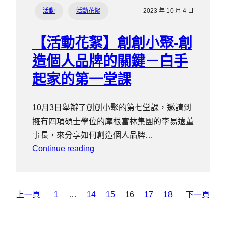
活動
活動花絮
2023 年 10 月 4 日
【活動花絮】創創小聚-創
造個人品牌的關鍵－白手
起家的第一堂課
10月3日舉辦了創創小聚的第七堂課，邀請到
擁有四項碩士學位的摩根富林集團的李易遠董
事長，來分享如何創造個人品牌…
Continue reading
上一頁
1
…
14
15
16
17
18
下一頁