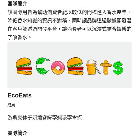
團隊簡介
該團隊用旨為幫助消費者能以較低的門檻進入香水產業，
降低香水知識的資訊不對稱，同時讓品牌透過數據開發潛
在客戶並透過開發平台，讓消費者可以沉浸式結合娛樂的
了解香水。
EcoEats
成員
游斯雯
徐子妍
蕭睿緯
李姵璇
李令傑
團隊簡介