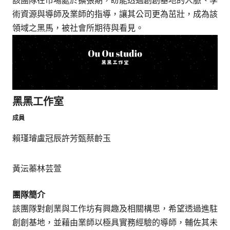
該團隊在市場處於擴張期，盼能透過創創基地的人脈、學
術資源與導師及業師的指導，讓其公司更為茁壯，成為該
領域之黑馬，被社會所期待與看見。
黑黑工作室
成員
賴瑾璿
盧冠辰
許芳甄
蔡齡玉
黃沄蓁
林芸萱
團隊簡介
該團隊對創業與工作坊有興趣及相關構思，希望透過進駐
創創基地，並藉由業師以極具實務經驗的導師，輔佐其未