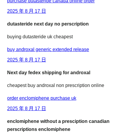
purchase dutasteride canada online order
2025 年 8 月 17 日
dutasteride next day no perscription
buying dutasteride uk cheapest
buy androxal generic extended release
2025 年 8 月 17 日
Next day fedex shipping for androxal
cheapest buy androxal non prescription online
order enclomiphene purchase uk
2025 年 8 月 17 日
enclomiphene without a presciption canadian
perscriptions enclomiphene