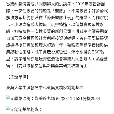
從業師身份變成共同創辦人的洪誠孝，2019年就告訴團
隊，一次性吸管的問題是「塑膠」，不是吸管；許多替代
解決方案都仍停滯在「降低塑膠比例」的概念，而非跳脫
…。小理念造成大循環！玩艸植造，以蒲草實現環境永
續，打造植物一次性吸管的新創公司。洪誠孝老師長期從
事無形資產管理與社會創新投資與輔導，曾在國際檢驗認
證機構擔任專業經理人超過十年，熟稔國際標準實踐與供
應鏈韌性策略。除了資產投資管理、淨零碳排與ESG轉
型，誠孝老師亦是玩艸植造社會事業共同創辦人，熱愛藝
術，目前以碳權交易與新興產業研究攻讀博士。
【主辦單位】
東吳大學生涯發展中心東吳實踐家創創基地
聯絡洽詢：鄭美鈴老師 (02)2311-1531分機2534
創創基地粉專：