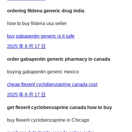
ordering fildena generic drug india
how to buy fildena usa seller
buy gabapentin generic is it safe
2025 年 8 月 17 日
order gabapentin generic pharmacy in canada
buying gabapentin generic mexico
cheap flexeril cyclobenzaprine canada cost
2025 年 8 月 17 日
get flexeril cyclobenzaprine canada how to buy
buy flexeril cyclobenzaprine in Chicago