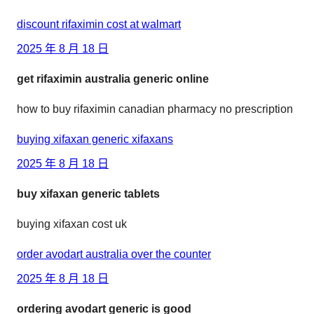
discount rifaximin cost at walmart
2025 年 8 月 18 日
get rifaximin australia generic online
how to buy rifaximin canadian pharmacy no prescription
buying xifaxan generic xifaxans
2025 年 8 月 18 日
buy xifaxan generic tablets
buying xifaxan cost uk
order avodart australia over the counter
2025 年 8 月 18 日
ordering avodart generic is good