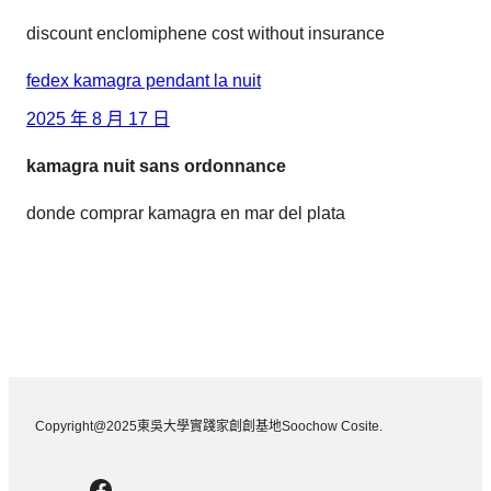
discount enclomiphene cost without insurance
fedex kamagra pendant la nuit
2025 年 8 月 17 日
kamagra nuit sans ordonnance
donde comprar kamagra en mar del plata
Copyright@2025東吳大學實踐家創創基地Soochow Cosite.
Facebook